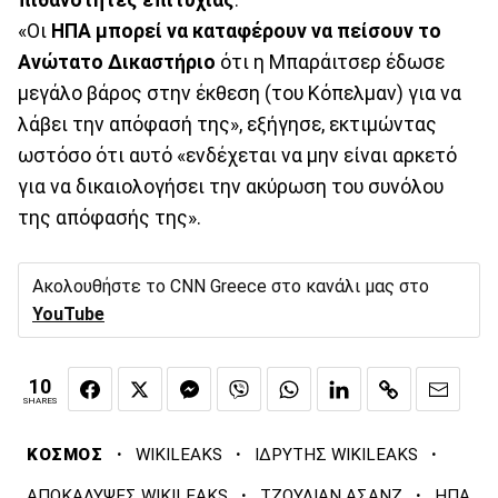
πιθανότητες επιτυχίας
.
«Οι
ΗΠΑ μπορεί να καταφέρουν να πείσουν το
Ανώτατο Δικαστήριο
ότι η Μπαράιτσερ έδωσε
μεγάλο βάρος στην έκθεση (του Κόπελμαν) για να
λάβει την απόφασή της», εξήγησε, εκτιμώντας
ωστόσο ότι αυτό «ενδέχεται να μην είναι αρκετό
για να δικαιολογήσει την ακύρωση του συνόλου
της απόφασής της».
Ακολουθήστε το CNN Greece στο κανάλι μας στο
YouTube
10
SHARES
·
·
·
ΚΟΣΜΟΣ
WIKILEAKS
ΙΔΡΥΤΗΣ WIKILEAKS
·
·
ΑΠΟΚΑΛΥΨΕΣ WIKILEAKS
ΤΖΟΥΛΙΑΝ ΑΣΑΝΖ
ΗΠΑ