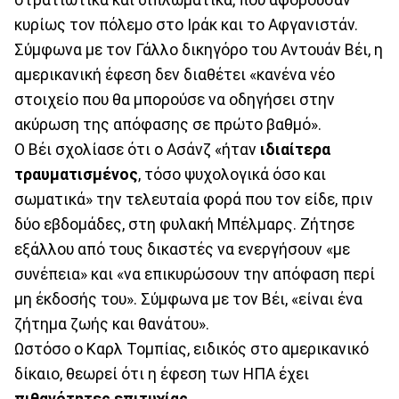
στρατιωτικά και διπλωματικά, που αφορούσαν
κυρίως τον πόλεμο στο Ιράκ και το Αφγανιστάν.
Σύμφωνα με τον Γάλλο δικηγόρο του Αντουάν Βέι, η
αμερικανική έφεση δεν διαθέτει «κανένα νέο
στοιχείο που θα μπορούσε να οδηγήσει στην
ακύρωση της απόφασης σε πρώτο βαθμό».
Ο Βέι σχολίασε ότι ο Ασάνζ «ήταν
ιδιαίτερα
τραυματισμένος
, τόσο ψυχολογικά όσο και
σωματικά» την τελευταία φορά που τον είδε, πριν
δύο εβδομάδες, στη φυλακή Μπέλμαρς. Ζήτησε
εξάλλου από τους δικαστές να ενεργήσουν «με
συνέπεια» και «να επικυρώσουν την απόφαση περί
μη έκδοσής του». Σύμφωνα με τον Βέι, «είναι ένα
ζήτημα ζωής και θανάτου».
Ωστόσο ο Καρλ Τομπίας, ειδικός στο αμερικανικό
δίκαιο, θεωρεί ότι η έφεση των ΗΠΑ έχει