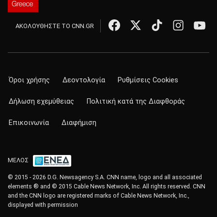
ΑΚΟΛΟΥΘΗΣΤΕ ΤΟ CNN.GR
Όροι χρήσης
Δεοντολογία
Ρυθμίσεις Cookies
Δήλωση εχεμύθειας
Πολιτική κατά της Διαφθοράς
Επικοινωνία
Διαφήμιση
ΜΕΛΟΣ
© 2015 - 2026 D.G. Newsagency S.A. CNN name, logo and all associated
elements ® and © 2015 Cable News Network, Inc. All rights reserved. CNN
and the CNN logo are registered marks of Cable News Network, Inc.,
displayed with permission