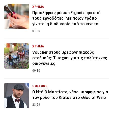
ΧΡΗΜΑ
Προσλήψεις μέσω «Ergani app» από
τους εργοδότες: Με ποιον τρόπο
γίνεται η διαδικασία από το κινητό
01:00
ΧΡΗΜΑ
Voucher στους βρεφονηπιακούς
σταθμούς: Τι ισχύει για τις πολύτεκνες
οικογένειες
00:30
CULTURE
Ο Ντέιβ Μπατίστα, νέος υποψήφιος για
τον ρόλο του Kratos στο «God of War»
23:59