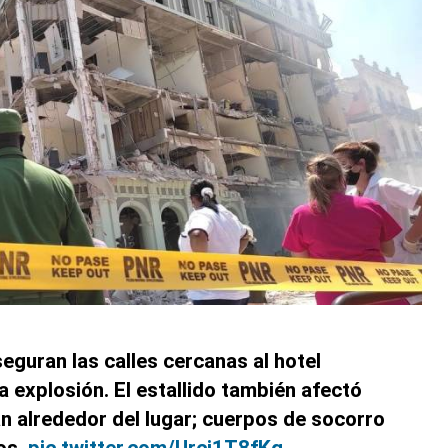
seguran las calles cercanas al hotel
a explosión. El estallido también afectó
n alrededor del lugar; cuerpos de socorro
os.
pic.twitter.com/Urci1T8fKg