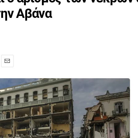
την Αβάνα
1