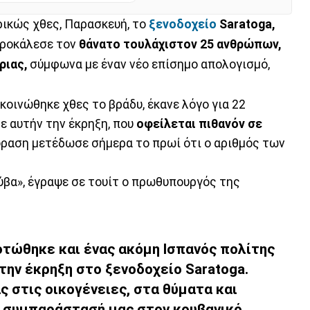
ικώς χθες, Παρασκευή, το
ξενοδοχείο
Saratoga,
προκάλεσε τον
θάνατο τουλάχιστον 25 ανθρώπων,
ριας,
σύμφωνα με έναν νέο επίσημο απολογισμό,
οινώθηκε χθες το βράδυ, έκανε λόγο για 22
ε αυτήν την έκρηξη, που
οφείλεται πιθανόν σε
όραση μετέδωσε σήμερα το πρωί ότι ο αριθμός των
ύβα», έγραψε σε τουίτ ο πρωθυπουργός της
οτώθηκε και ένας ακόμη Ισπανός πολίτης
ην έκρηξη στο ξενοδοχείο Saratoga.
 στις οικογένειες, στα θύματα και
η συμπαράστασή μας στον κουβανικό