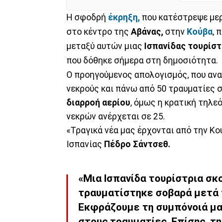
Η σφοδρή
έκρηξη,
που κατέστρεψε μερ
στο κέντρο της
Αβάνας,
στην
Κούβα
, 
μεταξύ αυτών μιας
Ισπανίδας τουρίστ
που δόθηκε σήμερα στη δημοσιότητα.
Ο προηγούμενος απολογισμός, που ανακ
νεκρούς και πάνω από 50 τραυματίες σ
διαρροή αερίου
, όμως η κρατική τηλε
νεκρών ανέρχεται σε 25.
«Τραγικά νέα μας έρχονται από την Κο
Ισπανίας
Πέδρο Σάντσεθ.
«Μια Ισπανίδα τουρίστρια σκ
τραυματίστηκε σοβαρά μετά τ
Εκφράζουμε τη συμπόνοιά μας
στους τραυματίες. Επίσης, τ