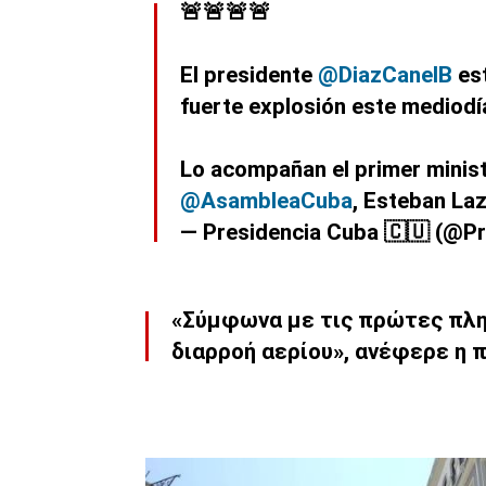
🚨🚨🚨🚨
El presidente
@DiazCanelB
est
fuerte explosión este mediodí
Lo acompañan el primer minis
@AsambleaCuba
, Esteban La
— Presidencia Cuba 🇨🇺 (@P
«Σύμφωνα με τις πρώτες πλη
διαρροή αερίου», ανέφερε η 