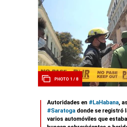
PHOTO 1 / 8
Autoridades en
#LaHabana
, a
#Saratoga
donde se registró l
varios automóviles que estaba
buscan sobrevivientes o herid