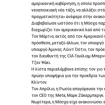
αμερικανική κυβέρνηση, η οποία προσπ
νεοαποικιακή νέα τάξη, να αλλάξει στ
πραγματικότητα» ανέφερε στην ανακο
Διαβεβαίωσε ωστόσο ότι η Μόσχα παρα
διαχωρίζει τον αμερικανικό λαό από τ
Τον Μάρτιο, εκτός από τον Αμερικανό
πρόσθεσε, μεταξύ άλλων, τον υπουργό
υπουργό Άμυνας Λόιντ Όστιν, τον πρό
τον διευθυντή της CIA Γουίλιαμ Μπερ
Τζεν Ψάκι.
Η λίστα περιελάμβανε επίσης τον γιο 
πρώην υποψήφια για την προεδρία τω
Κλίντον.
Τον Απρίλιο, η Ρωσία απαγόρευσε την 
τον CEO της Meta, Μαρκ Ζάκερμπεργκ.
Νωρίτερα, η Μόσχα είχε ανακοινώσει ε