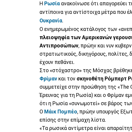
Η
Ρωσία
ανακοίνωσε ότι απαγορεύει τ
αντίποινα για αντίστοιχα μέτρα που έ
Ουκρανία
.
Ο ενημερωμένος κατάλογος των «ανε
πλειοψηφία των Αμερικανών γερουσι
Αντιπροσώπων
, πρώην και νυν κυβε
στρατιωτικούς, δικηγόρους, πολίτες, 
έχουν πεθάνει.
Στο «στόχαστρο» της Μόσχας βρέθηκε
Φρίμαν
και τον
σκηνοθέτη Ρόμπερτ Ρ
συμμετείχε στην προώθηση της «The Co
Έρευνας για τη Ρωσία) και ο Φρίμαν ε
ότι η Ρωσία «συνωμοτεί» σε βάρος τω
Ο
Μάικ Πομπέο
, πρώην υπουργός Εξω
επίσης στην επίμαχη λίστα.
«Τα ρωσικά αντίμετρα είναι απαραίτητ