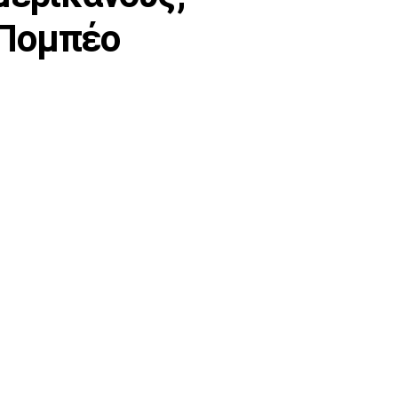
 Πομπέο