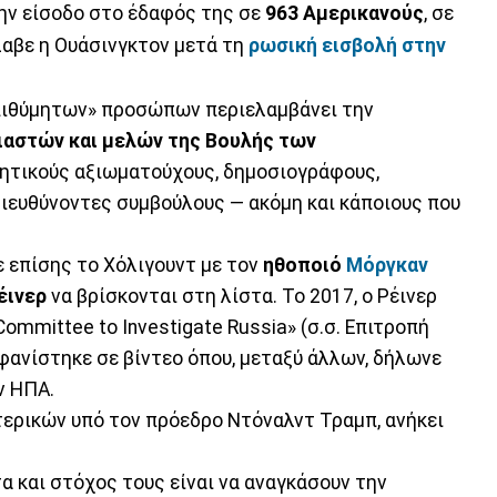
ην είσοδο στο έδαφός της σε
963 Αμερικανούς
, σε
λαβε η Ουάσινγκτον μετά τη
ρωσική εισβολή στην
πιθύμητων» προσώπων περιελαμβάνει την
αστών και μελών της Βουλής των
ρνητικούς αξιωματούχους, δημοσιογράφους,
διευθύνοντες συμβούλους — ακόμη και κάποιους που
 επίσης το Χόλιγουντ με τον
ηθοποιό
Μόργκαν
έινερ
να βρίσκονται στη λίστα. Το 2017, ο Ρέινερ
mmittee to Investigate Russia» (σ.σ. Επιτροπή
μφανίστηκε σε βίντεο όπου, μεταξύ άλλων, δήλωνε
ν ΗΠΑ.
τερικών υπό τον πρόεδρο Ντόναλντ Τραμπ, ανήκει
α και στόχος τους είναι να αναγκάσουν την