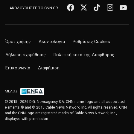
ΑΚΟΛΟΥΘΗΣΤΕ ΤΟ CNN.GR
Όροι χρήσης
Δεοντολογία
Ρυθμίσεις Cookies
Δήλωση εχεμύθειας
Πολιτική κατά της Διαφθοράς
Επικοινωνία
Διαφήμιση
ΜΕΛΟΣ
© 2015 - 2026 D.G. Newsagency S.A. CNN name, logo and all associated
elements ® and © 2015 Cable News Network, Inc. All rights reserved. CNN
and the CNN logo are registered marks of Cable News Network, Inc.,
displayed with permission