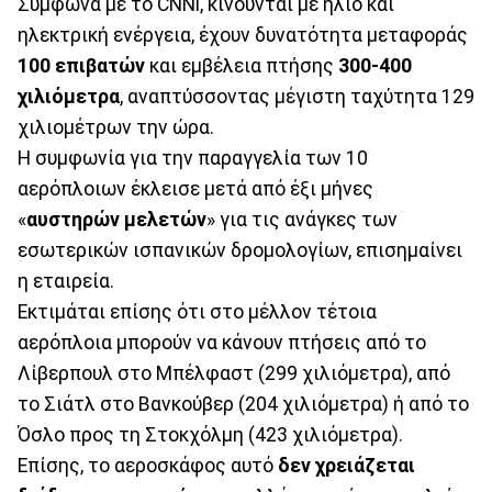
Σύμφωνα με το CNNi, κινούνται με ήλιο και
ηλεκτρική ενέργεια, έχουν δυνατότητα μεταφοράς
100 επιβατών
και εμβέλεια πτήσης
300-400
χιλιόμετρα
, αναπτύσσοντας μέγιστη ταχύτητα 129
χιλιομέτρων την ώρα.
Η συμφωνία για την παραγγελία των 10
αερόπλοιων έκλεισε μετά από έξι μήνες
«
αυστηρών μελετών
» για τις ανάγκες των
εσωτερικών ισπανικών δρομολογίων, επισημαίνει
η εταιρεία.
Εκτιμάται επίσης ότι στο μέλλον τέτοια
αερόπλοια μπορούν να κάνουν πτήσεις από το
Λίβερπουλ στο Μπέλφαστ (299 χιλιόμετρα), από
το Σιάτλ στο Βανκούβερ (204 χιλιόμετρα) ή από το
Όσλο προς τη Στοκχόλμη (423 χιλιόμετρα).
Επίσης, το αεροσκάφος αυτό
δεν χρειάζεται