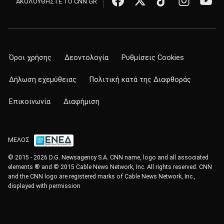
ΑΚΟΛΟΥΘΗΣΤΕ ΤΟ CNN.GR
Όροι χρήσης
Δεοντολογία
Ρυθμίσεις Cookies
Δήλωση εχεμύθειας
Πολιτική κατά της Διαφθοράς
Επικοινωνία
Διαφήμιση
ΜΕΛΟΣ
© 2015 - 2026 D.G. Newsagency S.A. CNN name, logo and all associated
elements ® and © 2015 Cable News Network, Inc. All rights reserved. CNN
and the CNN logo are registered marks of Cable News Network, Inc.,
displayed with permission