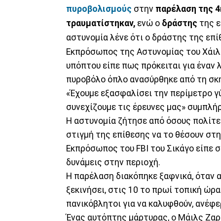
πυροβολισμούς
στην
παρέλαση της 4η
τραυματίστηκαν,
ενώ ο
δράστης
της 
αστυνομία λένε ότι ο δράστης της επ
Εκπρόσωπος της Αστυνομίας του Χάιλ
υπόπτου είπε πως πρόκειται για έναν λ
πυροβόλο όπλο ανασύρθηκε από τη σκ
«Έχουμε εξασφαλίσει την περίμετρο γ
συνεχίζουμε τις έρευνες μας» συμπλή
Η αστυνομία ζήτησε από όσους πολίτε
στιγμή της επίθεσης να το θέσουν στ
Eκπρόσωπος του FBI του Σικάγο είπε 
δυνάμεις στην περιοχή.
Η παρέλαση διακόπηκε ξαφνικά, όταν 
ξεκινήσει, στις 10 το πρωί τοπική ώρ
πανικόβλητοι για να καλυφθούν, ανέφε
Ένας αυτόπτης μάρτυρας, ο Μάιλς Ζαρέ