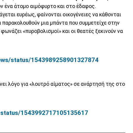
ν ένα άτομο αιμόφυρτο και στο έδαφος.
ράγεται ευρέως, φαίνονται οικογένειες να κάθονται
α παρακολουθούν μια μπάντα που συμμετείχε στην
 φωνάζει «πυροβολισμοί» και οι θεατές ξεκινούν να
vinews/status/1543989258901327874
νει λόγο για «λουτρό αίματος» σε ανάρτησή της στο
et/status/1543992717105135617