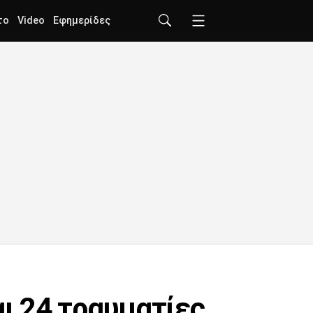
το
Video
Εφημερίδες
αι 24 τραυματίες