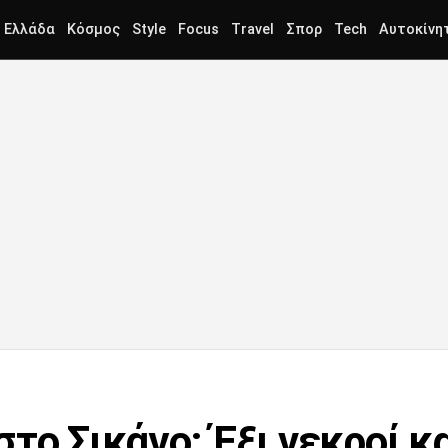
Ελλάδα
Κόσμος
Style
Focus
Travel
Σπορ
Tech
Αυτοκίνη
το Σικάγο: Έξι νεκροί κ