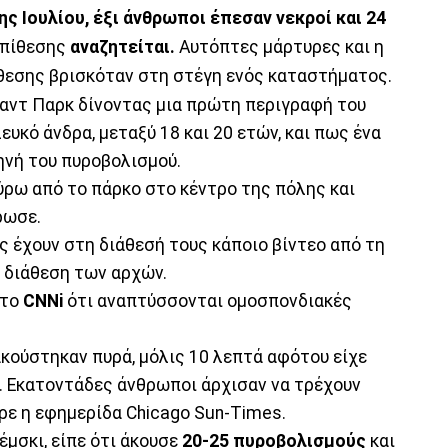
ς Ιουλίου, έξι άνθρωποι έπεσαν νεκροί και 24
επίθεσης
αναζητείται.
Αυτόπτες μάρτυρες και η
ίθεσης βρισκόταν στη στέγη ενός καταστήματος.
αντ Παρκ δίνοντας μια πρώτη περιγραφή του
ευκό άνδρα, μεταξύ 18 και 20 ετών, και πως ένα
ηνή του πυροβολισμού.
ύρω από το πάρκο στο κέντρο της πόλης και
ρωσε.
ς έχουν στη διάθεσή τους κάποιο βίντεο από τη
η διάθεση των αρχών.
στο
CNNi
ότι αναπτύσσονται ομοσπονδιακές
ακούστηκαν πυρά, μόλις 10 λεπτά αφότου είχε
α. Εκατοντάδες άνθρωποι άρχισαν να τρέχουν
ρε η εφημερίδα Chicago Sun-Times.
μσκι, είπε ότι άκουσε
20-25 πυροβολισμούς
και