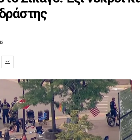
 δράστης
43