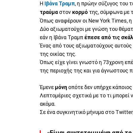
Η
Ιβάνα Τραμπ
, η πρώην σύζυγος του 
τραύμα
στον
κορμό
της, σύμφωνα με 
Όπως αναφέρουν οι New York Times, η
Δύο αξιωματούχοι με γνώση του θέματ
εάν η Ιβάνα Τραμπ
έπεσε από τις σκά
Ένας από τους αξιωματούχους αυτούς
της οικίας της.
Όπως είχε γίνει γνωστό η 73χρονη επ
της περιοχής της και για άγνωστους π
Έμενε
μόνη
οπότε δεν υπήρχε κάποιος 
Λεπτομέριες σχετικά με το τι μπορεί
ακόμα.
Σε ένα συγκινητικό μήνυμα στο Twitter
«Είμαι συντετριμμένη από το