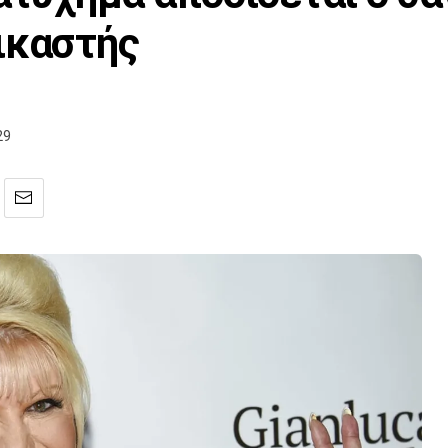
ικαστής
29