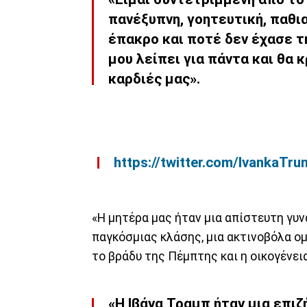
πανέξυπνη, γοητευτική, παθι
έπακρο και ποτέ δεν έχασε τη
μου λείπει
για
πάντα
και θα 
καρδιές μας
».
https://twitter.com/Ivanka
«Η μητέρα μας ήταν μια απίστευτη γυνα
παγκόσμιας κλάσης, μια ακτινοβόλα ομ
το βράδυ της Πέμπτης και η οικογένει
«Η Ιβάνα Τραμπ
ήταν μια επι