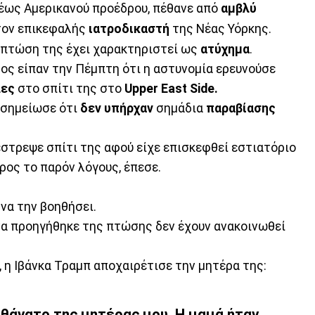
τέως Αμερικανού προέδρου, πέθανε από
αμβλύ
τον επικεφαλής
ιατροδικαστή
της Νέας Υόρκης.
 πτώση της έχει χαρακτηριστεί ως
ατύχημα
.
ος είπαν την Πέμπτη ότι η αστυνομία ερευνούσε
λες
στο σπίτι της στο
Upper East Side.
 σημείωσε ότι
δεν υπήρχαν
σημάδια
παραβίασης
έστρεψε σπίτι της αφού είχε επισκεφθεί εστιατόριο
ρος το παρόν λόγους, έπεσε.
να την βοηθήσει.
 να προηγήθηκε της πτώσης δεν έχουν ανακοινωθεί
, η Ιβάνκα Τραμπ αποχαιρέτισε την μητέρα της:
 θάνατο της μητέρας μου. Η μαμά ήταν