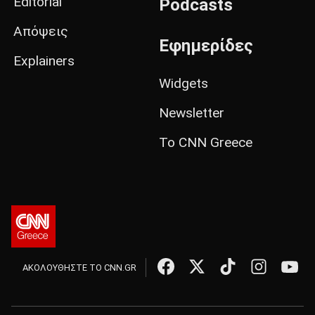
Editorial
Podcasts
Απόψεις
Εφημερίδες
Explainers
Widgets
Newsletter
Το CNN Greece
ΑΚΟΛΟΥΘΗΣΤΕ ΤΟ CNN.GR