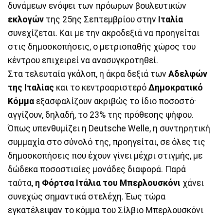
δυνάμεων ενόψει των πρόωρων βουλευτικών
εκλογών
της 25ης Σεπτεμβρίου στην
Ιταλία
συνεχίζεται. Και με την ακροδεξιά να προηγείται
στις δημοσκοπήσεις, ο μετριοπαθής χώρος του
κέντρου επιχειρεί να ανασυγκροτηθεί.
Στα τελευταία γκάλοπ, η άκρα δεξιά των
Αδελφών
της Ιταλίας
και το κεντροαριστερό
Δημοκρατικό
Κόμμα
εξασφαλίζουν ακριβώς το ίδιο ποσοστό·
αγγίζουν, δηλαδή, το 23% της πρόθεσης ψήφου.
Όπως υπενθυμίζει η Deutsche Welle, η συντηρητική
συμμαχία στο σύνολό της, προηγείται, σε όλες τις
δημοσκοπήσεις που έχουν γίνει μέχρι στιγμής, με
δώδεκα ποσοστιαίες μονάδες διαφορά. Παρά
ταύτα,
η Φόρτσα Ιτάλια του Μπερλουσκόνι
χάνει
συνεχώς σημαντικά στελέχη. Έως τώρα
εγκατέλειψαν το κόμμα του Σίλβιο Μπερλουσκόνι