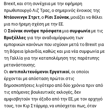
Brexit, και στη συνέχεια με την εφήμερη
πρωθυπουργό Λιζ Τρας, ο σημερινός ένοικος της
Ντάουνινγκ
Στριτ
, ο
Ρίσι Σούνακ
, μοιάζει να θέλει
μια πιο ήρεμη σχέση με την ΕΕ.
Ο
Σούνακ
συνήψε
πρόσφατα
μια
συμφωνία
με τις
Βρυξέλλες
για την αναδιαμόρφωση των
εμπορικών κανόνων που ισχύουν μετά το Brexit για
τη Βόρεια Ιρλανδία, καθώς και μια νέα συμφωνία με
τη Γαλλία για την καταπολέμηση της παράτυπης
μετανάστευσης.
Οι
αντιπολιτευόμενοι Εργατικοί
, οι οποίοι
έρχονται με απόσταση πρώτοι στις
δημοσκοπήσεις λιγότερο από δύο χρόνια πριν από
τις επόμενες βουλευτικές εκλογές, δεν
αμφισβητούν την έξοδο από την ΕΕ, με τον αρχηγό
τους, τον Κιρ Στάρμερ, να υπόσχεται πως, όταν