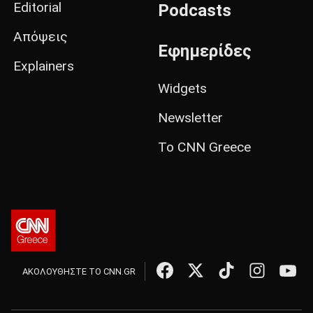
Editorial
Podcasts
Απόψεις
Εφημερίδες
Explainers
Widgets
Newsletter
Το CNN Greece
ΑΚΟΛΟΥΘΗΣΤΕ ΤΟ CNN.GR