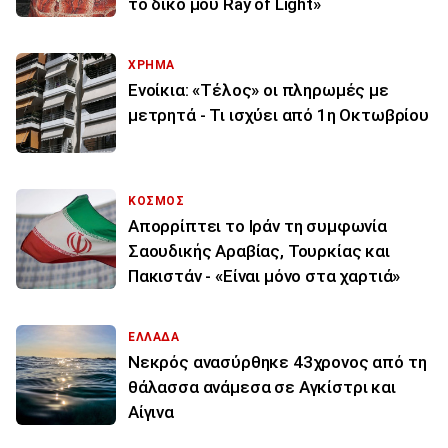
το δικό μου Ray of Light»
ΧΡΗΜΑ
Ενοίκια: «Τέλος» οι πληρωμές με
μετρητά - Τι ισχύει από 1η Οκτωβρίου
ΚΟΣΜΟΣ
Απορρίπτει το Ιράν τη συμφωνία
Σαουδικής Αραβίας, Τουρκίας και
Πακιστάν - «Είναι μόνο στα χαρτιά»
ΕΛΛΑΔΑ
Νεκρός ανασύρθηκε 43χρονος από τη
θάλασσα ανάμεσα σε Αγκίστρι και
Αίγινα