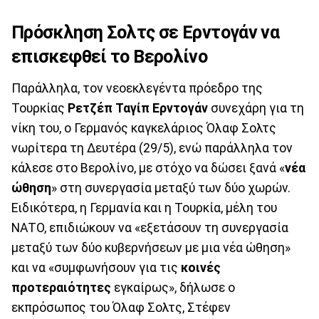
Πρόσκληση Σολτς σε Ερντογάν να
επισκεφθεί το Βερολίνο
Παράλληλα, τον νεοεκλεγέντα πρόεδρο της
Τουρκίας
Ρετζέπ Ταγίπ Ερντογάν
συνεχάρη για τη
νίκη του, ο Γερμανός καγκελάριος Όλαφ Σολτς
νωρίτερα τη Δευτέρα (29/5), ενώ παράλληλα τον
κάλεσε στο Βερολίνο, με στόχο να δώσει ξανά «
νέα
ώθηση
» στη συνεργασία μεταξύ των δύο χωρών.
Ειδικότερα, η Γερμανία και η Τουρκία, μέλη του
ΝΑΤΟ, επιδιώκουν να «εξετάσουν τη συνεργασία
μεταξύ των δύο κυβερνήσεων με μια νέα ώθηση»
και να «συμφωνήσουν για τις
κοινές
προτεραιότητες
εγκαίρως», δήλωσε ο
εκπρόσωπος του Όλαφ Σολτς, Στέφεν