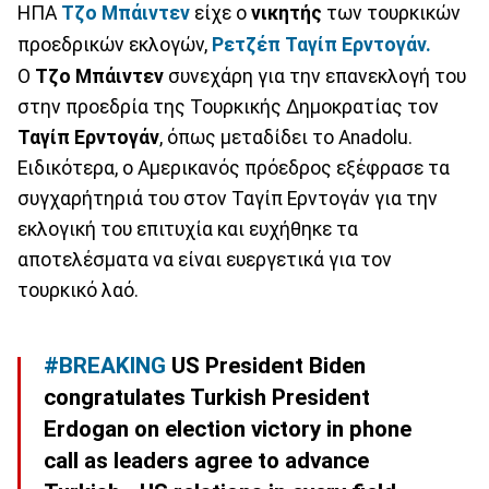
ΗΠΑ
Τζο Μπάιντεν
είχε ο
νικητής
των τουρκικών
προεδρικών εκλογών,
Ρετζέπ Ταγίπ Ερντογάν.
Ο
Τζο Μπάιντεν
συνεχάρη για την επανεκλογή του
στην προεδρία της Τουρκικής Δημοκρατίας τον
Ταγίπ Ερντογάν
, όπως μεταδίδει το Anadolu.
Eιδικότερα, ο Αμερικανός πρόεδρος εξέφρασε τα
συγχαρήτηριά του στον Ταγίπ Ερντογάν για την
εκλογική του επιτυχία και ευχήθηκε τα
αποτελέσματα να είναι ευεργετικά για τον
τουρκικό λαό.
#BREAKING
US President Biden
congratulates Turkish President
Erdogan on election victory in phone
call as leaders agree to advance