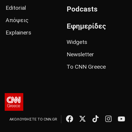
Editorial
Podcasts
Απόψεις
Εφημερίδες
Explainers
Widgets
Newsletter
Το CNN Greece
ΑΚΟΛΟΥΘΗΣΤΕ ΤΟ CNN.GR