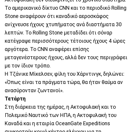
Το αμερικανικό δίκτυο CNN και το περιοδικό Rolling
Stone αναφέρουν ότι καναδικό αεροσκάφος
ανίχνευσε ήχους χτυπήματος ανά διαστήματα 30
λεπτών. Το Rolling Stone μεταδίδει ότι σόναρ
κατέγραψε περισσότερους τέτοιους ήχους 4 ώρες
αργότερα. Το CNN αναφέρει επίσης
μεταγενέστερους ήχους, αλλά δεν τους περιγράφει
με τον ίδιον τρόπο.
Η Τζάνικε Μίκελσεν, φίλη του Χάρντινγκ, δηλώνει:
«Όπως είναι τα πράγματα τώρα, θα ήταν θαύμα αν
ανασύρονταν ζωντανοί».
Τετάρτη
Στη διάρκεια της ημέρας, η Ακτοφυλακή και το
Πολεμικό Ναυτικό των ΗΠΑ, η Ακτοφυλακή του
Καναδά και η εταιρία OceanGate Expeditions
συγκροτούν κοινό κέντρο ελέγχου για τη