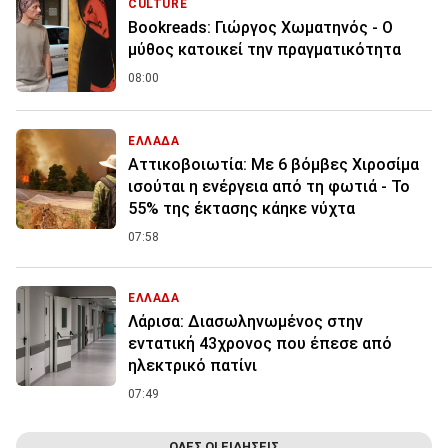
CULTURE
Bookreads: Γιώργος Χωματηνός - Ο
μύθος κατοικεί την πραγματικότητα
08:00
ΕΛΛΑΔΑ
Αττικοβοιωτία: Με 6 βόμβες Χιροσίμα
ισούται η ενέργεια από τη φωτιά - Το
55% της έκτασης κάηκε νύχτα
07:58
ΕΛΛΑΔΑ
Λάρισα: Διασωληνωμένος στην
εντατική 43χρονος που έπεσε από
ηλεκτρικό πατίνι
07:49
ΟΛΕΣ ΟΙ ΕΙΔΗΣΕΙΣ