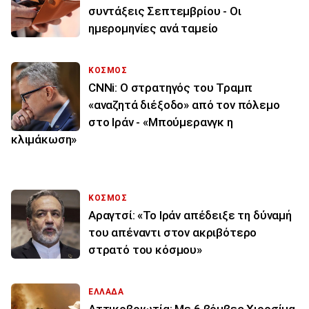
συντάξεις Σεπτεμβρίου - Οι
ημερομηνίες ανά ταμείο
ΚΟΣΜΟΣ
CNNi: Ο στρατηγός του Τραμπ
«αναζητά διέξοδο» από τον πόλεμο
στο Ιράν - «Μπούμερανγκ η
κλιμάκωση»
ΚΟΣΜΟΣ
Αραγτσί: «Το Ιράν απέδειξε τη δύναμή
του απέναντι στον ακριβότερο
στρατό του κόσμου»
ΕΛΛΑΔΑ
Αττικοβοιωτία: Με 6 βόμβες Χιροσίμα