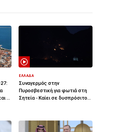
ΕΛΛΑΔΑ
27:
Συναγερμός στην
α
Πυροσβεστική για φωτιά στη
αι οι
Σητεία - Καίει σε δυσπρόσιτο
σημείο