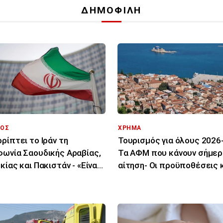
ΔΗΜΟΦΙΛΗ
ΟΣ
ΧΡΗΜΑ
ρίπτει το Ιράν τη
Τουρισμός για όλους 2026-
ωνία Σαουδικής Αραβίας,
Τα ΑΦΜ που κάνουν σήμερ
κίας και Πακιστάν - «Είναι
αίτηση- Οι προϋποθέσεις κ
 στα χαρτιά»
δικαιούχοι