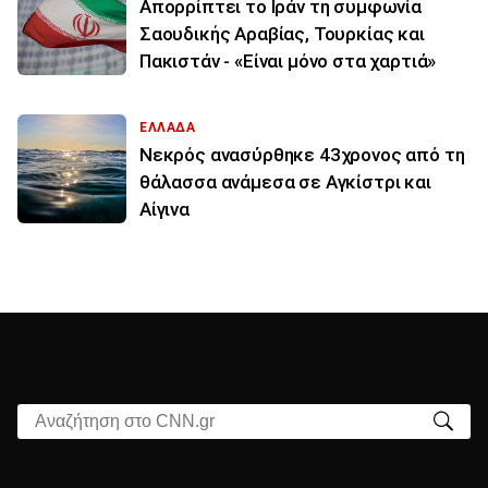
Απορρίπτει το Ιράν τη συμφωνία
Σαουδικής Αραβίας, Τουρκίας και
Πακιστάν - «Είναι μόνο στα χαρτιά»
ΕΛΛΑΔΑ
Νεκρός ανασύρθηκε 43χρονος από τη
θάλασσα ανάμεσα σε Αγκίστρι και
Αίγινα
Αναζήτηση στο CNN.gr