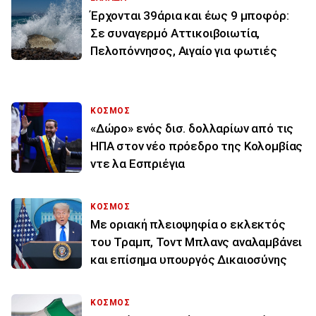
Έρχονται 39άρια και έως 9 μποφόρ:
Σε συναγερμό Αττικοιβοιωτία,
Πελοπόννησος, Αιγαίο για φωτιές
ΚΟΣΜΟΣ
«Δώρο» ενός δισ. δολλαρίων από τις
ΗΠΑ στον νέο πρόεδρο της Κολομβίας
ντε λα Εσπριέγια
ΚΟΣΜΟΣ
Με οριακή πλειοψηφία ο εκλεκτός
του Τραμπ, Τοντ Μπλανς αναλαμβάνει
και επίσημα υπουργός Δικαιοσύνης
ΚΟΣΜΟΣ