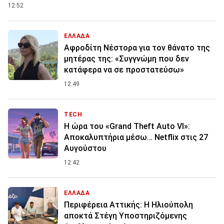
12:52
ΕΛΛΑΔΑ
Αφροδίτη Νέστορα για τον θάνατο της
μητέρας της: «Συγγνώμη που δεν
κατάφερα να σε προστατεύσω»
12:49
TECH
Η ώρα του «Grand Theft Auto VI»:
Αποκαλυπτήρια μέσω… Netflix στις 27
Αυγούστου
12:42
ΕΛΛΑΔΑ
Περιφέρεια Αττικής: Η Ηλιούπολη
αποκτά Στέγη Υποστηριζόμενης