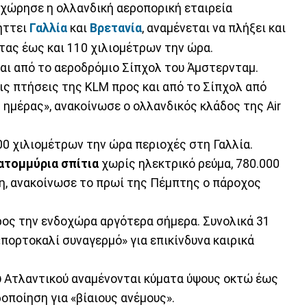
χώρησε η ολλανδική αεροπορική εταιρεία
λήττει
Γαλλία
και
Βρετανία
, αναμένεται να πλήξει και
τας έως και 110 χιλιομέτρων την ώρα.
αι από το αεροδρόμιο Σίπχολ του Άμστερνταμ.
ς πτήσεις της KLM προς και από το Σίπχολ από
 ημέρας», ανακοίνωσε ο ολλανδικός κλάδος της Air
00 χιλιομέτρων την ώρα περιοχές στη Γαλλία.
κατομμύρια σπίτια
χωρίς ηλεκτρικό ρεύμα, 780.000
η, ανακοίνωσε το πρωί της Πέμπτης ο πάροχος
προς την ενδοχώρα αργότερα σήμερα. Συνολικά 31
«πορτοκαλί συναγερμό» για επικίνδυνα καιρικά
υ Ατλαντικού αναμένονται κύματα ύψους οκτώ έως
οποίηση για «βίαιους ανέμους».