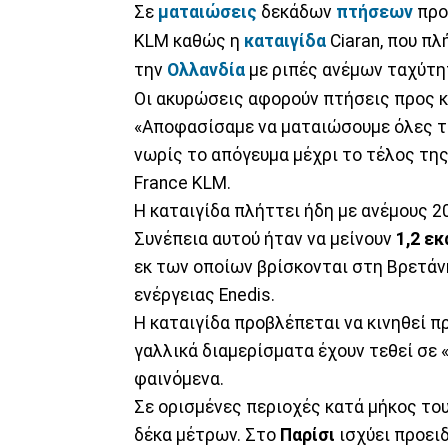
Σε
ματαιώσεις
δεκάδων
πτήσεων
προ
KLM καθώς η
καταιγίδα
Ciaran, που π
την
Ολλανδία
με ριπές ανέμων ταχύτη
Οι ακυρώσεις αφορούν πτήσεις προς κ
«Αποφασίσαμε να ματαιώσουμε όλες τι
νωρίς το απόγευμα μέχρι το τέλος της
France KLM.
Η καταιγίδα πλήττει ήδη με ανέμους 2
Συνέπεια αυτού ήταν να μείνουν
1,2 ε
εκ των οποίων βρίσκονται στη Βρετάν
ενέργειας Enedis.
Η καταιγίδα προβλέπεται να κινηθεί 
γαλλικά διαμερίσματα έχουν τεθεί σε 
φαινόμενα.
Σε ορισμένες περιοχές κατά μήκος το
δέκα μέτρων. Στο
Παρίσι
ισχύει προειδ