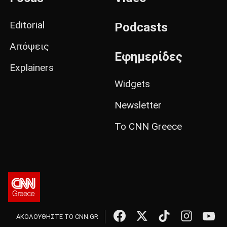
Editorial
Podcasts
Απόψεις
Εφημερίδες
Explainers
Widgets
Newsletter
Το CNN Greece
ΑΚΟΛΟΥΘΗΣΤΕ ΤΟ CNN.GR