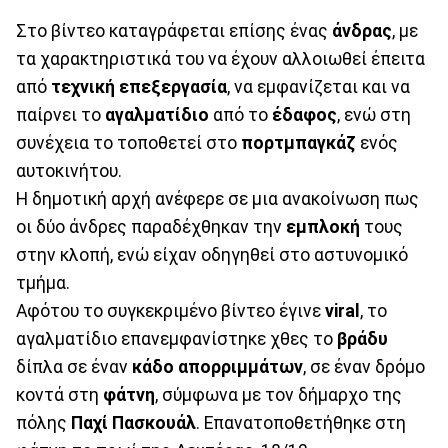
Στο βίντεο καταγράφεται επίσης ένας
άνδρας
, με
τα χαρακτηριστικά του να έχουν αλλοιωθεί έπειτα
από
τεχνική
επεξεργασία
, να εμφανίζεται και να
παίρνει το
αγαλματίδιο
από το
έδαφος
, ενώ στη
συνέχεια το τοποθετεί στο
πορτμπαγκάζ
ενός
αυτοκινήτου.
Η δημοτική αρχή ανέφερε σε μια ανακοίνωση πως
οι δύο άνδρες παραδέχθηκαν την
εμπλοκή
τους
στην κλοπή, ενώ είχαν οδηγηθεί στο αστυνομικό
τμήμα.
Αφότου το συγκεκριμένο βίντεο έγινε
viral
, το
αγαλματίδιο επανεμφανίστηκε χθες το
βράδυ
δίπλα σε έναν
κάδο
απορριμμάτων
, σε έναν δρόμο
κοντά στη
φάτνη
, σύμφωνα με τον δήμαρχο της
πόλης
Παχί
Πασκουάλ
. Επανατοποθετήθηκε στη