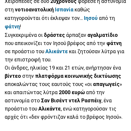
Χειροπέδες σε δύο
20χρονους
φόρεσε η αστυνομία
στη
νοτιοανατολική
Ισπανία
καθώς
κατηγορούνται ότι έκλεψαν τον…
Ιησού
από τη
φάτνη
!
Συγκεκριμένα οι
δράστες
άρπαξαν
αγαλματίδιο
που απεικονίζει τον Ιησού βρέφος από την
φάτνη
σε προάστιο του
Αλικάντε
και ζητούσαν λύτρα για
την επιστροφή του.
Οι άνδρες, ηλικίας 19 και 21 ετών, ανήρτησαν ένα
βίντεο
στην
πλατφόρμα
κοινωνικής
δικτύωσης
αποκαλώντας τους εαυτούς τους «οι
απαγωγείς
»
και απαιτώντας λύτρα
2000
ευρώ
από την
αστυνομία στο
Σαν
Βισέντ
ντελ
Ρασπέιγ
, ένα
προάστιο του
Αλικάντε
, ενώ κατηγορούσαν τις
αρχές ότι «δεν φρόντιζαν καλά το βρέφος Ιησού».