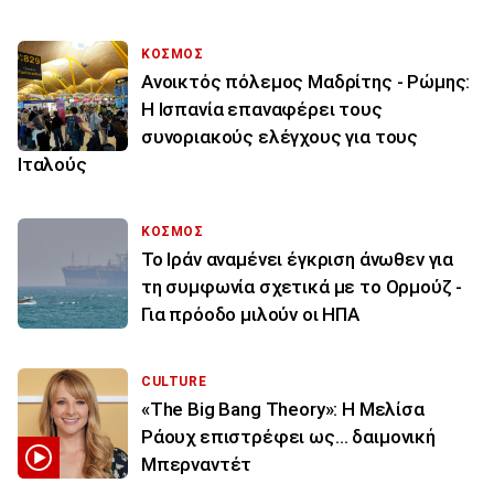
ΚΟΣΜΟΣ
Ανοικτός πόλεμος Μαδρίτης - Ρώμης:
Η Ισπανία επαναφέρει τους
συνοριακούς ελέγχους για τους
Ιταλούς
ΚΟΣΜΟΣ
Το Ιράν αναμένει έγκριση άνωθεν για
τη συμφωνία σχετικά με το Ορμούζ -
Για πρόοδο μιλούν οι ΗΠΑ
CULTURE
«The Big Bang Theory»: Η Μελίσα
Ράουχ επιστρέφει ως… δαιμονική
Μπερναντέτ