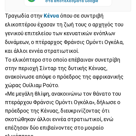
στα αποτελέσματα Google
Τραγωδία στην
Κένυα
όπου σε συντριβή
ελικοπτέρου έχασαν τη ζωή τους ο αρχηγός του
γενικού επιτελείου των κενυατικών ενόπλων
δυνάμεων, ο πτέραρχος Φράνσις Ομόντι Ογκόλα,
και άλλοι εννέα στρατιωτικοί.
Το ελικόπτερο στο οποίο επέβαιναν συνετρίβη
στην περιοχή Σίνταρ της δυτικής Κένυας,
ανακοίνωσε απόψε ο πρόεδρος της αφρικανικής
χώρας Ουίλιαμ Ρούτο.
«Με μεγάλη θλίψη, ανακοινώνω τον θάνατο του
πτεράρχου Φράνσις Ομόντι Ογκόλα», δήλωσε ο
πρόεδρος της Κένυας, διευκρινίζοντας ότι
σκοτώθηκαν άλλοι εννέα στρατιωτικοί, ενώ
επέζησαν δύο επιβαίνοντες στο μοιραίο