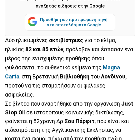
αναζητάς ειδήσεις στην Google
Προσθήκη ως προτιμώμενη πηγή
στα αποτελέσματα Google
Δύο ηλικιωμένες
ακτιβίστριες
για το κλίμα,
ηλικίας
82 και 85 ετών,
πρόλαβαν και έσπασαν ένα
μέρος της ενισχυμένης προθήκης όπου
φυλάσσεται το αυθεντικό κείμενο της
Magna
Carta
, στη Βρετανική
Βιβλιοθήκη
του
Λονδίνου,
προτού να τις σταματήσουν οι φύλακες
ασφαλείας.
Σε βίντεο που αναρτήθηκε από την οργάνωση
Just
Stop Oil
σε ιστοτόπους κοινωνικής δικτύωσης,
φαίνεται η 82χρονη Δρ
Σου Πάρφιτ
, που είναι και
αιδεσιμότατη της Αγγλικανικής Εκκλησίας, να
κρατά ένα σφυρί πάνω από την προθήκη ενώ η