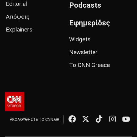
Editorial
Podcasts
Απόψεις
Εφημερίδες
Explainers
Widgets
Newsletter
Το CNN Greece
ΑΚΟΛΟΥΘΗΣΤΕ ΤΟ CNN.GR