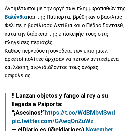
Αντιμέτωποι με την οργή των πλημμυροπαθών της
Βαλένθια
και της Παϊπόρτα, βρέθηκαν ο βασιλιάς
Φελίπε, η βασίλισσα Λετίθια και ο Πέδρο Σάντσεθ,
κατά την διάρκεια της επίσκεψής τους στις
πληγείσες περιοχές.
Καθώς περνούσε η συνοδεία των επισήμων,
αρκετοί πολίτες άρχισαν να πετούν αντικείμενα
και λάσπη, αιφνιδιάζοντας τους άνδρες
ασφαλείας.
‼️ Lanzan objetos y fango al rey a su
llegada a Paiporta:
“¡Asesinos!”
https://t.co/WdBMbvISwd
pic.twitter.com/GAwqOnZuWz
— elDiario.es (@eldiarioes)
November