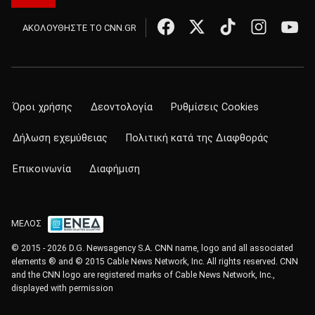
ΑΚΟΛΟΥΘΗΣΤΕ ΤΟ CNN.GR
Όροι χρήσης
Δεοντολογία
Ρυθμίσεις Cookies
Δήλωση εχεμύθειας
Πολιτική κατά της Διαφθοράς
Επικοινωνία
Διαφήμιση
ΜΕΛΟΣ
© 2015 - 2026 D.G. Newsagency S.A. CNN name, logo and all associated
elements ® and © 2015 Cable News Network, Inc. All rights reserved. CNN
and the CNN logo are registered marks of Cable News Network, Inc.,
displayed with permission