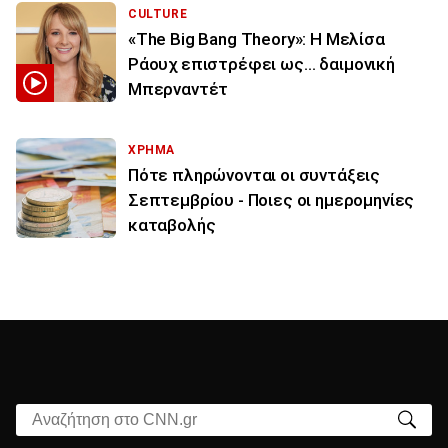
CULTURE
«The Big Bang Theory»: Η Μελίσα
Ράουχ επιστρέφει ως… δαιμονική
Μπερναντέτ
ΧΡΗΜΑ
Πότε πληρώνονται οι συντάξεις
Σεπτεμβρίου - Ποιες οι ημερομηνίες
καταβολής
Αναζήτηση στο CNN.gr