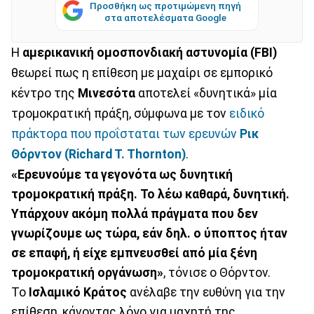
Προσθήκη ως προτιμώμενη πηγή
στα αποτελέσματα Google
Η
αμερικανική ομοσπονδιακή αστυνομία (FBI)
θεωρεί πως η επίθεση με μαχαίρι σε εμπορικό
κέντρο της
Μινεσότα
αποτελεί «δυνητικά» μία
τρομοκρατική πράξη, σύμφωνα με τον
ειδικό
πράκτορα που προΐσταται των ερευνών
Ρικ
Θόρντον (Richard T. Thornton)
.
«Ερευνούμε τα γεγονότα ως δυνητική
τρομοκρατική πράξη. Το λέω καθαρά, δυνητική.
Υπάρχουν ακόμη πολλά πράγματα που δεν
γνωρίζουμε ως τώρα, εάν δηλ. ο ύποπτος ήταν
σε επαφή, ή είχε εμπνευσθεί από μία ξένη
τρομοκρατική οργάνωση»
, τόνισε ο Θόρντον.
Το
Ισλαμικό Κράτος
ανέλαβε την ευθύνη για την
επίθεση, κάνοντας λόγο για μαχητή της