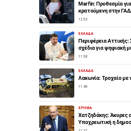
Marfin: Προθεσμία για
κρατούμενη στην ΓΑ
12:03
ΕΛΛΑΔΑ
Περιφέρεια Αττικής: 
σχέδια για ψηφιακή 
11:58
ΕΛΛΑΔΑ
Λακωνία: Τροχαίο με 
11:48
ΧΡΗΜΑ
Χατζηδάκης: Άκυρες α
Υποχρεωτική η δημοσ
11:37