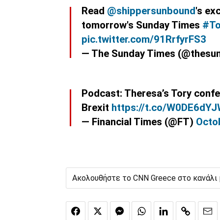
Read
@shippersunbound
's ex
tomorrow's Sunday Times
#To
pic.twitter.com/91RrfyrFS3
— The Sunday Times (@thesu
Podcast: Theresa’s Tory confer
Brexit
https://t.co/W0DE6dY
— Financial Times (@FT)
Octo
Ακολουθήστε το CNN Greece στο κανάλι