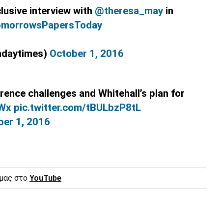
clusive interview with
@theresa_may
in
morrowsPapersToday
ndaytimes)
October 1, 2016
ence challenges and Whitehall’s plan for
JWx
pic.twitter.com/tBULbzP8tL
ber 1, 2016
 μας στο
YouTube