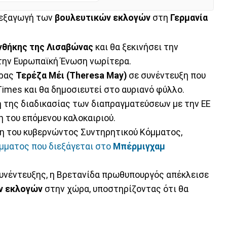
διεξαγωγή των
βουλευτικών εκλογών
στη
Γερμανία
νθήκης της Λισαβώνας
και θα ξεκινήσει την
την Ευρωπαϊκή Ένωση νωρίτερα.
ώρας
Τερέζα Μέι (Theresa May)
σε συνέντευξη που
mes και θα δημοσιευτεί στο αυριανό φύλλο.
 της διαδικασίας των διαπραγματεύσεων με την ΕΕ
η του επόμενου καλοκαιριού.
χη του κυβερνώντος Συντηρητικού Κόμματος,
μματος που διεξάγεται στο
Μπέρμιγχαμ
υνέντευξης, η Βρετανίδα πρωθυπουργός απέκλεισε
ν εκλογών
στην χώρα, υποστηρίζοντας ότι θα