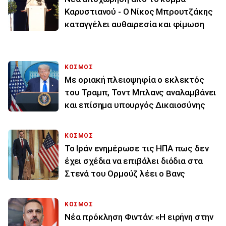
Καρυστιανού - Ο Νίκος Μπρουτζάκης
καταγγέλει αυθαιρεσία και φίμωση
ΚΟΣΜΟΣ
Με οριακή πλειοψηφία ο εκλεκτός
του Τραμπ, Τοντ Μπλανς αναλαμβάνει
και επίσημα υπουργός Δικαιοσύνης
ΚΟΣΜΟΣ
To Ιράν ενημέρωσε τις ΗΠΑ πως δεν
έχει σχέδια να επιβάλει διόδια στα
Στενά του Ορμούζ λέει ο Βανς
ΚΟΣΜΟΣ
Νέα πρόκληση Φιντάν: «Η ειρήνη στην