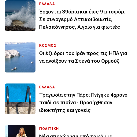
ΕΛΛΑΔΑ
Έρχονται 39άρια και έως 9 μποφόρ:
Σε συναγερμό Αττικοιβοιωτία,
Πελοπόννησος, Αιγαίο για φωτιές
ΚΟΣΜΟΣ
Οι έξι όροι του Ιράν προς τις ΗΠΑ για
να ανοίξουν τα Στενά του Ορμούζ
ΕΛΛΑΔΑ
Τραγωδία στην Πάρο: Πνίγηκε 4χρονο
παιδί σε πισίνα - Προσήχθησαν
ιδιοκτήτης και γονείς
ΠΟΛΙΤΙΚΗ
Νέα αποχώρηση από το κόμμα