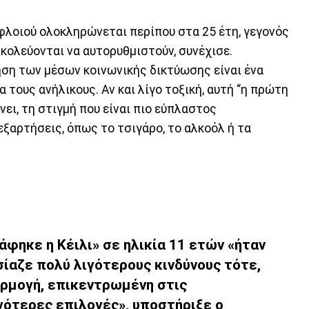
λοιού ολοκληρώνεται περίπου στα 25 έτη, γεγονός
σκολεύονται να αυτορυθμιστούν, συνέχισε.
ση των μέσων κοινωνικής δικτύωσης είναι ένα
 τους ανήλικους. Αν και λίγο τοξική, αυτή “η πρώτη
ει, τη στιγμή που είναι πιο εύπλαστος
ξαρτήσεις, όπως το τσιγάρο, το αλκοόλ ή τα
άφηκε η Κέιλι» σε ηλικία 11 ετών «ήταν
ίαζε πολύ λιγότερους κινδύνους τότε,
αρμογή, επικεντρωμένη στις
γότερες επιλογές», υποστήριξε ο