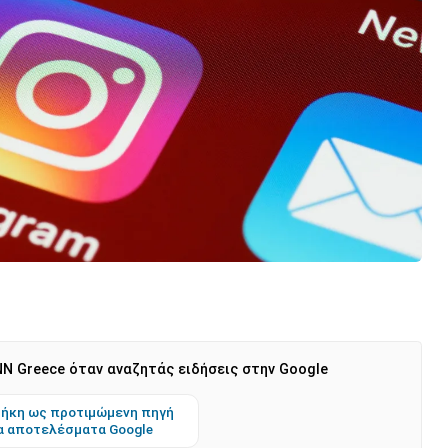
N Greece όταν αναζητάς ειδήσεις στην Google
ήκη ως προτιμώμενη πηγή
α αποτελέσματα Google