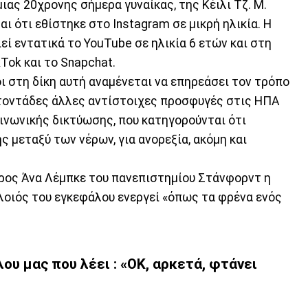
ιας 20χρονης σήμερα γυναίκας, της Κέιλι Τζ. Μ.
αι ότι εθίστηκε στο Instagram σε μικρή ηλικία. Η
εί εντατικά το YouTube σε ηλικία 6 ετών και στη
Tok και το Snapchat.
ι στη δίκη αυτή αναμένεται να επηρεάσει τον τρόπο
ατοντάδες άλλες αντίστοιχες προσφυγές στις ΗΠΑ
ινωνικής δικτύωσης, που κατηγορούνται ότι
ς μεταξύ των νέρων, για ανορεξία, ακόμη και
τρος Άνα Λέμπκε του πανεπιστημίου Στάνφορντ η
λοιός του εγκεφάλου ενεργεί «όπως τα φρένα ενός
ου μας που λέει : «ΟΚ, αρκετά, φτάνει