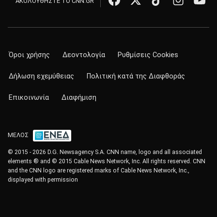
ΑΚΟΛΟΥΘΗΣΤΕ ΤΟ CNN.GR
Όροι χρήσης
Δεοντολογία
Ρυθμίσεις Cookies
Δήλωση εχεμύθειας
Πολιτική κατά της Διαφθοράς
Επικοινωνία
Διαφήμιση
ΜΕΛΟΣ
© 2015 - 2026 D.G. Newsagency S.A. CNN name, logo and all associated
elements ® and © 2015 Cable News Network, Inc. All rights reserved. CNN
and the CNN logo are registered marks of Cable News Network, Inc.,
displayed with permission