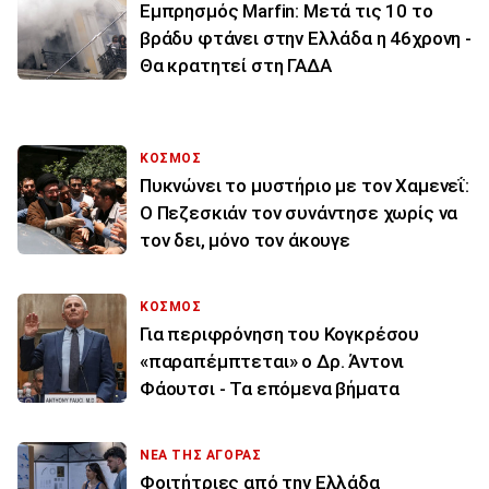
Εμπρησμός Marfin: Μετά τις 10 το
βράδυ φτάνει στην Ελλάδα η 46χρονη -
Θα κρατητεί στη ΓΑΔΑ
ΚΟΣΜΟΣ
Πυκνώνει το μυστήριο με τον Χαμενεΐ:
Ο Πεζεσκιάν τον συνάντησε χωρίς να
τον δει, μόνο τον άκουγε
ΚΟΣΜΟΣ
Για περιφρόνηση του Κογκρέσου
«παραπέμπτεται» ο Δρ. Άντονι
Φάουτσι - Τα επόμενα βήματα
ΝΕΑ ΤΗΣ ΑΓΟΡΑΣ
Φοιτήτριες από την Ελλάδα