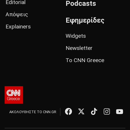
Editorial
Podcasts
Απόψεις
Εφημερίδες
Explainers
Widgets
Newsletter
Το CNN Greece
ΑΚΟΛΟΥΘΗΣΤΕ ΤΟ CNN.GR