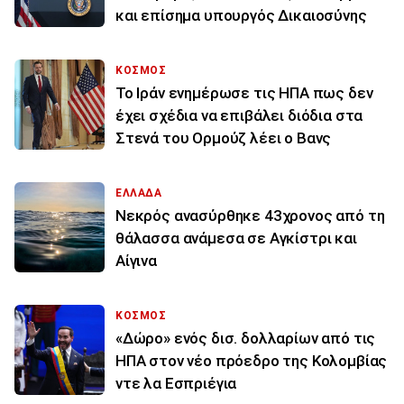
και επίσημα υπουργός Δικαιοσύνης
ΚΟΣΜΟΣ
To Ιράν ενημέρωσε τις ΗΠΑ πως δεν
έχει σχέδια να επιβάλει διόδια στα
Στενά του Ορμούζ λέει ο Βανς
ΕΛΛΑΔΑ
Νεκρός ανασύρθηκε 43χρονος από τη
θάλασσα ανάμεσα σε Αγκίστρι και
Αίγινα
ΚΟΣΜΟΣ
«Δώρο» ενός δισ. δολλαρίων από τις
ΗΠΑ στον νέο πρόεδρο της Κολομβίας
ντε λα Εσπριέγια