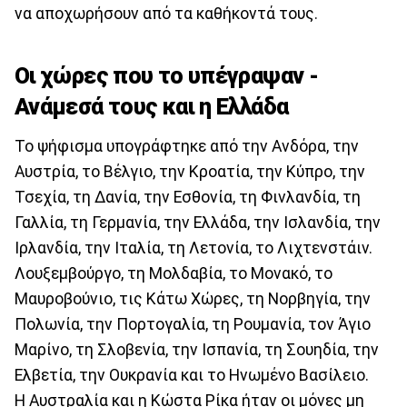
να αποχωρήσουν από τα καθήκοντά τους.
Οι χώρες που το υπέγραψαν -
Ανάμεσά τους και η Ελλάδα
Το ψήφισμα υπογράφτηκε από την Ανδόρα, την
Αυστρία, το Βέλγιο, την Κροατία, την Κύπρο, την
Τσεχία, τη Δανία, την Εσθονία, τη Φινλανδία, τη
Γαλλία, τη Γερμανία, την Ελλάδα, την Ισλανδία, την
Ιρλανδία, την Ιταλία, τη Λετονία, το Λιχτενστάιν.
Λουξεμβούργο, τη Μολδαβία, το Μονακό, το
Μαυροβούνιο, τις Κάτω Χώρες, τη Νορβηγία, την
Πολωνία, την Πορτογαλία, τη Ρουμανία, τον Άγιο
Μαρίνο, τη Σλοβενία, την Ισπανία, τη Σουηδία, την
Ελβετία, την Ουκρανία και το Ηνωμένο Βασίλειο.
Η Αυστραλία και η Κώστα Ρίκα ήταν οι μόνες μη