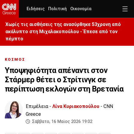
Ειδήσεις
Πολιτική
Οικονομία
Χωρίς τις αισθήσεις της ανασύρθηκε 53χρονη από
ακάλυπτο στη Μιχαλακοπούλου - Έπεσε από τον
πέμπτο
ΚΟΣΜΟΣ
Υποψηφιότητα απέναντι στον
Στάρμερ θέτει ο Στρίτινγκ σε
περίπτωση εκλογών στη Βρετανία
Επιμέλεια -
Λίνα Κυριακοπούλου
- CNN
Greece
Σάββατο, 16 Μαϊος 2026 19:02