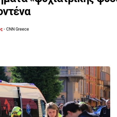
οντένα
ής
- CNN Greece