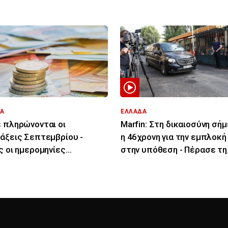
Α
ΕΛΛΑΔΑ
 πληρώνονται οι
Marfin: Στη δικαιοσύνη σή
άξεις Σεπτεμβρίου -
η 46χρονη για την εμπλοκή
ς οι ημερομηνίες
στην υπόθεση - Πέρασε τη
αβολής
νύχτα στη ΓΑΔΑ