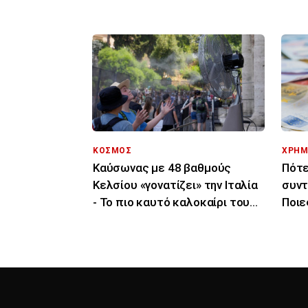
ΚΟΣΜΟΣ
ΧΡΗΜ
Καύσωνας με 48 βαθμούς
Πότε
Κελσίου «γονατίζει» την Ιταλία
συντ
- Το πιο καυτό καλοκαίρι του
Ποιε
τελευταίου αιώνα
κατ