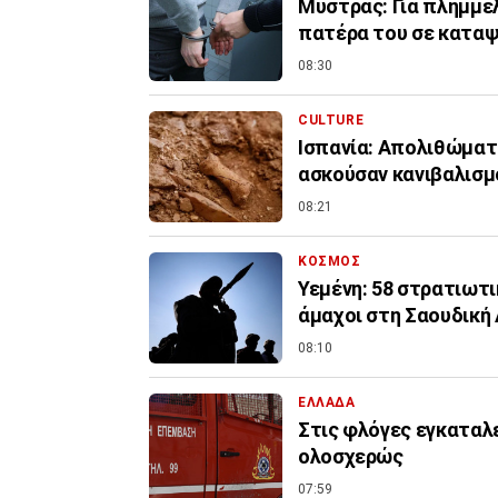
Μυστράς: Για πλημμέ
πατέρα του σε κατα
08:30
CULTURE
Ισπανία: Απολιθώματ
ασκούσαν κανιβαλισμ
08:21
ΚΟΣΜΟΣ
Υεμένη: 58 στρατιωτι
άμαχοι στη Σαουδική
08:10
ΕΛΛΑΔΑ
Στις φλόγες εγκαταλ
ολοσχερώς
07:59