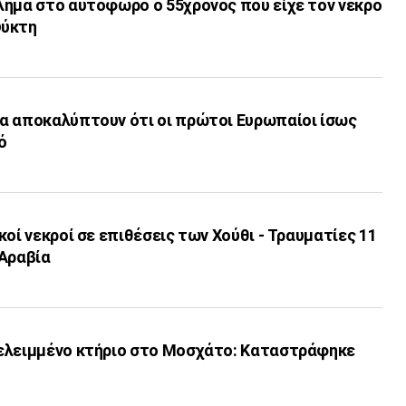
λημα στο αυτόφωρο ο 55χρονος που είχε τον νεκρό
ψύκτη
α αποκαλύπτουν ότι οι πρώτοι Ευρωπαίοι ίσως
ό
κοί νεκροί σε επιθέσεις των Χούθι - Τραυματίες 11
 Αραβία
ελειμμένο κτήριο στο Μοσχάτο: Καταστράφηκε