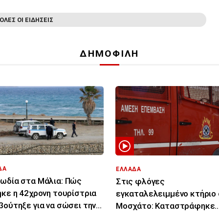
ΟΛΕΣ ΟΙ ΕΙΔΗΣΕΙΣ
ΔΗΜΟΦΙΛΗ
ΔΑ
ΕΛΛΑΔΑ
ωδία στα Μάλια: Πώς
Στις φλόγες
ηκε η 42χρονη τουρίστρια
εγκαταλελειμμένο κτήριο
βούτηξε για να σώσει την
Μοσχάτο: Καταστράφηκε
ονη φίλη της
ολοσχερώς