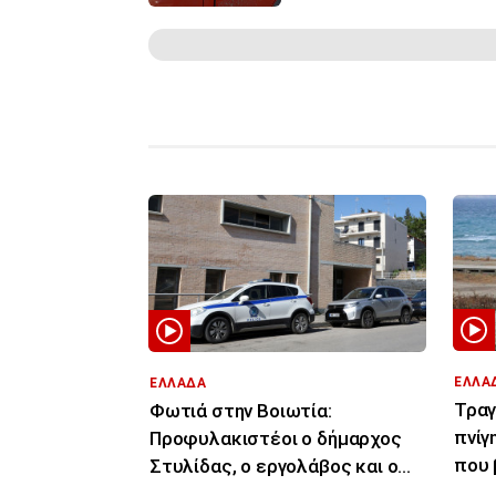
ΕΛΛΑ
ΕΛΛΑΔΑ
Τραγ
Φωτιά στην Βοιωτία:
πνίγ
Προφυλακιστέοι ο δήμαρχος
που 
Στυλίδας, ο εργολάβος και ο
43χρ
ιδιοκτήτης εταιρείας