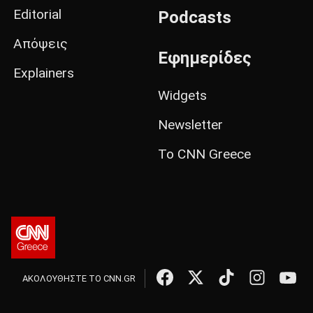
Editorial
Podcasts
Απόψεις
Εφημερίδες
Explainers
Widgets
Newsletter
Το CNN Greece
ΑΚΟΛΟΥΘΗΣΤΕ ΤΟ CNN.GR