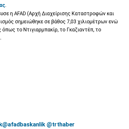
ας
.
υσε η AFAD (Αρχή Διαχείρισης Καταστροφών και
εισμός σημειώθηκε σε βάθος 7,03 χιλιομέτρων ενώ
ς όπως το Ντιγιαρμπακίρ, το Γκαζιαντέπ, το
.
k
@afadbaskanlik
@trthaber