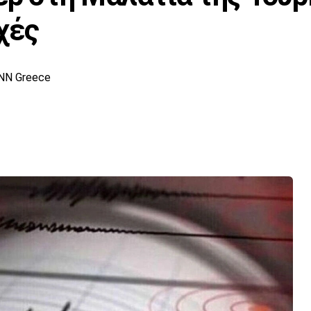
χές
NN Greece