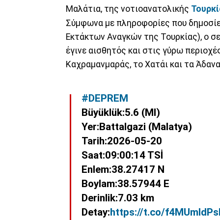
Μαλάτια, της νοτιοανατολικής
Τουρκί
Σύμφωνα με πληροφορίες που δημοσίε
Εκτάκτων Αναγκών της Τουρκίας), ο σ
έγινε αισθητός και στις γύρω περιοχέ
Καχραμανμαράς, το Χατάι και τα Άδανα
#DEPREM
Büyüklük:5.6 (Ml)
Yer:Battalgazi (Malatya)
Tarih:2026-05-20
Saat:09:00:14 TSİ
Enlem:38.27417 N
Boylam:38.57944 E
Derinlik:7.03 km
Detay:
https://t.co/f4MUmldPs