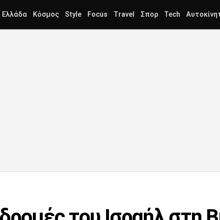
Ελλάδα
Κόσμος
Style
Focus
Travel
Σπορ
Tech
Αυτοκίνη
δρομές του Ισραήλ στη Β