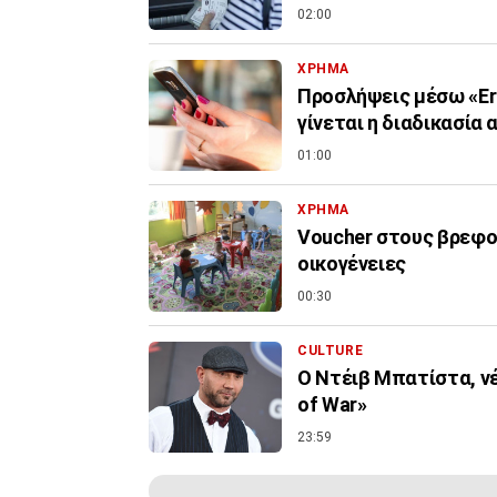
02:00
ΧΡΗΜΑ
Προσλήψεις μέσω «Er
γίνεται η διαδικασία 
01:00
ΧΡΗΜΑ
Voucher στους βρεφον
οικογένειες
00:30
CULTURE
Ο Ντέιβ Μπατίστα, νέ
of War»
23:59