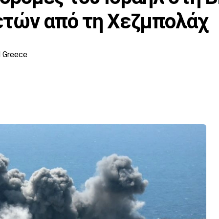
ετών από τη Χεζμπολάχ
 Greece