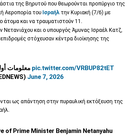
άστια της Βηρυτού που θεωρούνται προπύργιο της
κή Αεροπορία του
Ισραήλ
την Κυριακή (7/6) με
ο άτομα και να τραυματιστούν 11.
 Νετανιάχου και ο υπουργός Άμυνας Ισραέλ Κατζ,
ι επιδρομές στόχευσαν κέντρα διοίκησης της
معلومات أولية عن غارة على الضاحية الجنوبية
pic.twitter.com/VRBUP82tET
EEDNEWS)
June 7, 2026
ονται ως απάντηση στην πυραυλική εκτόξευση της
αήλ.
ive of Prime Minister Benjamin Netanyahu