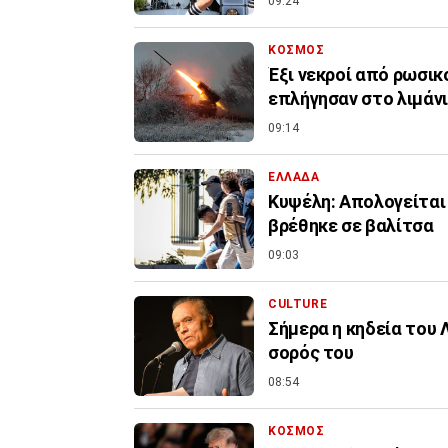
09:24
ΚΟΣΜΟΣ
Έξι νεκροί από ρωσικ
επλήγησαν στο λιμάν
09:14
ΕΛΛΑΔΑ
Κυψέλη: Απολογείται 
βρέθηκε σε βαλίτσα
09:03
CULTURE
Σήμερα η κηδεία του 
σορός του
08:54
ΚΟΣΜΟΣ