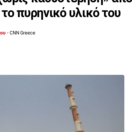
 το πυρηνικό υλικό του
λου
- CNN Greece