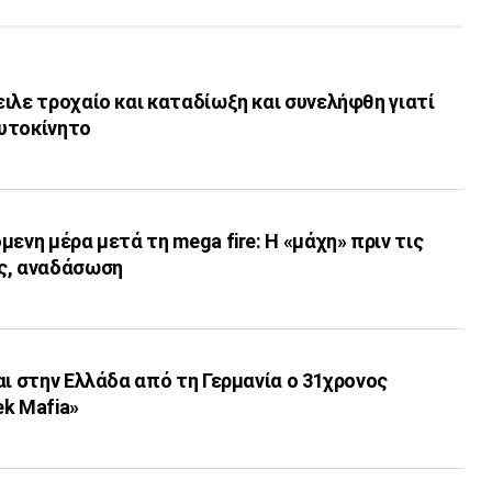
ιλε τροχαίο και καταδίωξη και συνελήφθη γιατί
υτοκίνητο
ενη μέρα μετά τη mega fire: Η «μάχη» πριν τις
ς, αναδάσωση
αι στην Ελλάδα από τη Γερμανία ο 31χρονος
k Mafia»