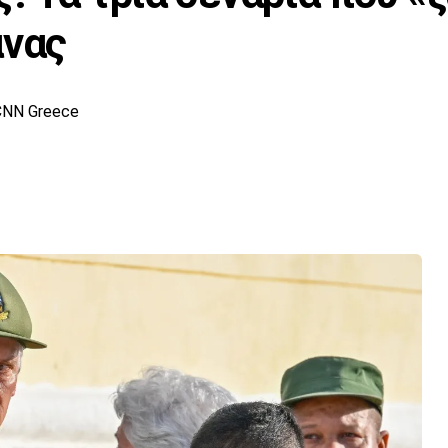
άνας
CNN Greece