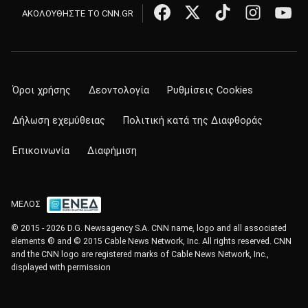
ΑΚΟΛΟΥΘΗΣΤΕ ΤΟ CNN.GR
Όροι χρήσης
Δεοντολογία
Ρυθμίσεις Cookies
Δήλωση εχεμύθειας
Πολιτική κατά της Διαφθοράς
Επικοινωνία
Διαφήμιση
ΜΕΛΟΣ
© 2015 - 2026 D.G. Newsagency S.A. CNN name, logo and all associated
elements ® and © 2015 Cable News Network, Inc. All rights reserved. CNN
and the CNN logo are registered marks of Cable News Network, Inc.,
displayed with permission