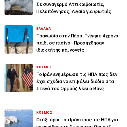
Σε συναγερμό Αττικοιβοιωτία,
Πελοπόννησος, Αιγαίο για φωτιές
ΕΛΛΑΔΑ
Τραγωδία στην Πάρο: Πνίγηκε 4χρονο
παιδί σε πισίνα - Προσήχθησαν
ιδιοκτήτης και γονείς
ΚΟΣΜΟΣ
To Ιράν ενημέρωσε τις ΗΠΑ πως δεν
έχει σχέδια να επιβάλει διόδια στα
Στενά του Ορμούζ λέει ο Βανς
ΚΟΣΜΟΣ
Οι έξι όροι του Ιράν προς τις ΗΠΑ για
να ανοίξουν τα Στενά του Ορμούζ