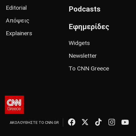
Editorial
Podcasts
Απόψεις
Εφημερίδες
Explainers
Widgets
Newsletter
Το CNN Greece
ΑΚΟΛΟΥΘΗΣΤΕ ΤΟ CNN.GR