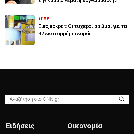
την καρδιά γεμάτη ευγνωμοσύνη»
ΣΠΟΡ
Eurojackpot: Οι τυχεροί αριθμοί για τα
32 εκατoμμύρια ευρώ
Αναζήτηση στο CNN.gr
Ειδήσεις
Οικονομία