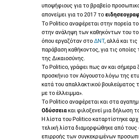
υποψήφιους για το βραβείο προσωπικο
απονείμει για το 2017 το
ειδησεογραφι
Το Politico αναφέρεται στην πορεία τ
στην ανάληψη των καθηκόντων του το 
όπου εργαζόταν στο
ΔΝΤ
, αλλά και τι
παράβαση καθήκοντος, για τις οποίες
της Δικαιοσύνης.
Το Politico, γράφει πως αν και σήμερα
προσκήνιο τον Αύγουστο λόγω της ετυ
κατά του απαλλακτικού βουλεύματος τ
με το έλλειμμα».
Το Politico αναφέρεται και στα αγαπημ
Οδύσσεια
και φιλοξενεί μια δήλωση το
Η λίστα του Politico καταρτίστηκε αρ
τελική λίστα διαμορφώθηκε από τους 
επιρροής των συγκεκριμένων προσωπι