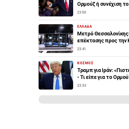
Ορμούζ ή συνέχιση τ
23:50
ΕΛΛΑΔΑ
Μετρό Θεσσαλονίκης:
επέκτασης προς την 
23:41
ΚΟΣΜΟΣ
Τραμπ για Ιράν: «Πισ
- Τι είπε για το Ορμού
23:33