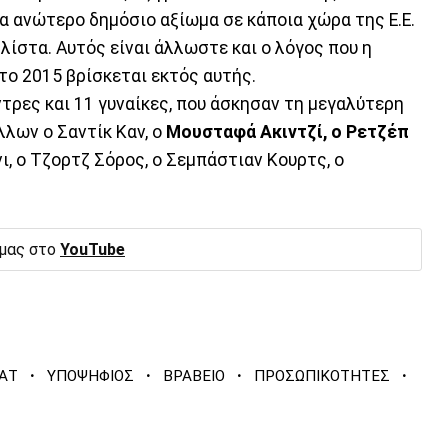
α ανώτερο δημόσιο αξίωμα σε κάποια χώρα της Ε.Ε.
λίστα. Αυτός είναι άλλωστε και ο λόγος που η
 το 2015 βρίσκεται εκτός αυτής.
ντρες και 11 γυναίκες, που άσκησαν τη μεγαλύτερη
λλων ο Σαντίκ Καν, ο
Μουσταφά Ακιντζί, ο Ρετζέπ
νι, ο Τζορτζ Σόρος, ο Σεμπάστιαν Κουρτς, ο
 μας στο
YouTube
·
·
·
·
ΑΤ
ΥΠΟΨΗΦΙΟΣ
ΒΡΑΒΕΙΟ
ΠΡΟΣΩΠΙΚΟΤΗΤΕΣ