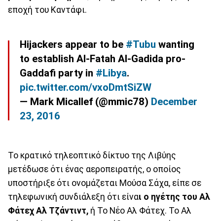
εποχή του Καντάφι.
Hijackers appear to be
#Tubu
wanting
to establish Al-Fatah Al-Gadida pro-
Gaddafi party in
#Libya
.
pic.twitter.com/vxoDmtSiZW
— Mark Micallef (@mmic78)
December
23, 2016
Το κρατικό τηλεοπτικό δίκτυο της Λιβύης
μετέδωσε ότι ένας αεροπειρατής, ο οποίος
υποστήριξε ότι ονομάζεται Μούσα Σάχα, είπε σε
τηλεφωνική συνδιάλεξη ότι είνα
ι ο ηγέτης του Αλ
Φάτεχ Αλ Τζάντιντ,
ή Το Νέο Αλ Φάτεχ. Το Αλ