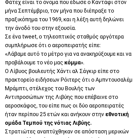
Φάτεχ είναι το όνομα που έδωσε ο Καντάφι στον
μήνα Σεπτέμβριο, τον μήνα που διέπραξε το
πραξικόπημα του 1969, και η λέξη αυτή δηλώνει
την άνοδό του στην εξουσία.
Σε ένα tweet, ο τηλεοπτικός σταθμός αργότερα
συμπλήρωσε ότι ο αεροπειρατής είπε:
«Λάβαμε αυτό το μέτρο για να ανακηρύξουμε και να
προβάλουμε το νέο μας
κόμμα
».
Ο Λίβυος βουλευτής Χάντι αλ Σάγκιρ είπε στο
πρακτορείο ειδήσεων Ρόιτερς ότι ο Αμπντουσαλέμ
Μράμπτι, στέλεχος του Βουλής των
Αντιπροσώπων της Λιβύης που επέβαινε στο
αεροσκάφος, του είπε πως οι δύο αεροπειρατές
ήταν περίπου 25 ετών και ανήκουν στην
εθνοτική
ομάδα Τεμπού της νότιας Λιβύης.
Στρατιώτες αναπτύχθηκαν σε απόσταση μερικών