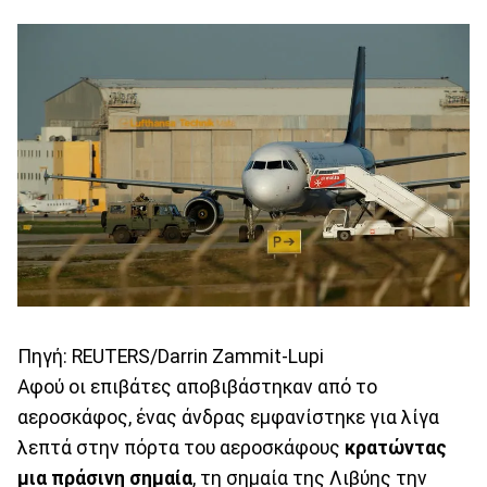
Πηγή: REUTERS/Darrin Zammit-Lupi
Αφού οι επιβάτες αποβιβάστηκαν από το
αεροσκάφος, ένας άνδρας εμφανίστηκε για λίγα
λεπτά στην πόρτα του αεροσκάφους
κρατώντας
μια πράσινη σημαία
, τη σημαία της Λιβύης την