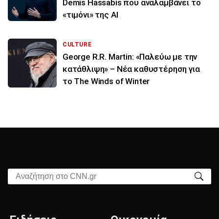
Demis Hassabis που αναλαμβάνει το
«τιμόνι» της ΑΙ
CULTURE
George R.R. Martin: «Παλεύω με την
κατάθλιψη» – Νέα καθυστέρηση για
το The Winds of Winter
Αναζήτηση στο CNN.gr