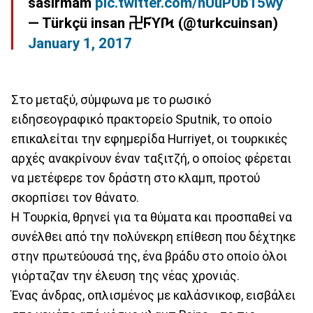
sasirmam
pic.twitter.com/nUuPUb15wy
— Türkçü insan 卍ϜϓſϞ (@turkcuinsan)
January 1, 2017
Στο μεταξύ, σύμφωνα με το ρωσικό
ειδησεογραφικό πρακτορείο Sputnik, το οποίο
επικαλείται την εφημερίδα Hurriyet, οι τουρκικές
αρχές ανακρίνουν έναν ταξιτζή, ο οποίος φέρεται
να μετέφερε τον δράστη στο κλαμπ, προτού
σκορπίσει τον θάνατο.
Η Τουρκία, θρηνεί για τα θύματα και προσπαθεί να
συνέλθει από την πολύνεκρη επίθεση που δέχτηκε
στην πρωτεύουσά της, ένα βράδυ στο οποίο όλοι
γιόρταζαν την έλευση της νέας χρονιάς.
Ένας άνδρας, οπλισμένος με καλάσνικοφ, εισβάλει