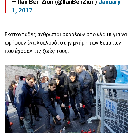
— Ilån Bεn Zıon (@IlanBenZion)
January
1, 2017
Εκατοντάδες άνθρωποι συρρέουν στο κλαμπ για να
αφήσουν ένα λουλούδι στην μνήμη των θυμάτων
που έχασαν τις ζωές τους.