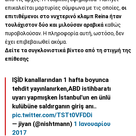
επικαλείται μαρτυρίες σύμφωνα με τις οποίες,
οι
επιτιθέμενοι στο νυχτερινό κλαμπ Reina ήταν
τουλάχιστον δύο και μιλούσαν αραβικά
καθώς
πυροβολούσαν. Η πληροφορία αυτή, ωστόσο, δεν
έχει επιβεβαιωθεί ακόμα.
Δείτε τα συγκλονιστικά βίντεο από τη στιγμή της
επίθεσης
IŞİD kanallarından 1 hafta boyunca
tehdit yayınlanırken,ABD istihbaratı
uyarı yapmışken İstanbul'un en ünlü
kulübüne saldırganın giriş anı..
pic.twitter.com/TSTt0VFDDi
— jiyan (@nishtmann)
1 Ιανουαρίου
2017