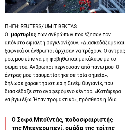
ΠΗΓΗ: REUTERS/ UMIT BEKTAS
Οι
μαρτυρίες
των ανθρώπων που έζησαν τον
απόλυτο εφιάλτη συγκλονίζουν. «Διασκεδάζαμε και
ξαφνικά οι άνθρωποι άρχισαν να τρέχουν. Ο άντρας
μου, μου είπε να μη φοβηθώ και με κάλυψε με το
σώμα του. Άνθρωποι περνούσαν από πάνω μου. Ο
άντρας μου τραυματίστηκε σε τρία σημεία»,
δήλωσε χαρακτηριστικά η Σινέμ Ουγιανίκ, που
διασκέδαζε στο αναφερόμενο κέντρο. «Κατάφερα
να βγω έξω. Ήταν τρομακτικό», πρόσθεσε η ίδια.
Ο
Σεφά Μποΐντάς
, ποδοσφαιριστής
της Μπεγερμπεγί, ομάδα της τρίτης